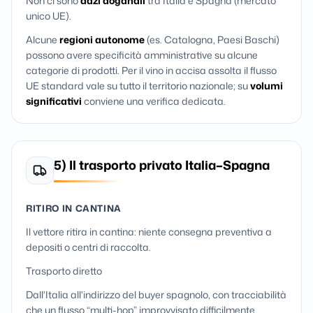
Non ci sono
dazi doganali
tra Italia e Spagna (mercato
unico UE).
Alcune
regioni autonome
(es. Catalogna, Paesi Baschi)
possono avere specificità amministrative su alcune
categorie di prodotti. Per il vino in accisa assolta il flusso
UE standard vale su tutto il territorio nazionale; su
volumi
significativi
conviene una verifica dedicata.
5) Il trasporto privato Italia–Spagna
RITIRO IN CANTINA
Il vettore ritira in cantina: niente consegna preventiva a
depositi o centri di raccolta.
Trasporto diretto
Dall'Italia all'indirizzo del buyer spagnolo, con tracciabilità
che un flusso “multi-hop” improvvisato difficilmente